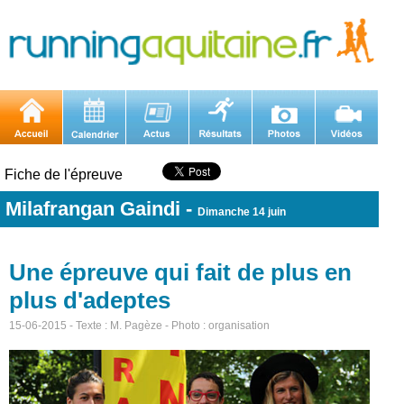
Fiche de l'épreuve
Milafrangan Gaindi
-
Dimanche 14 juin
Une épreuve qui fait de plus en
plus d'adeptes
15-06-2015 - Texte : M. Pagèze - Photo : organisation