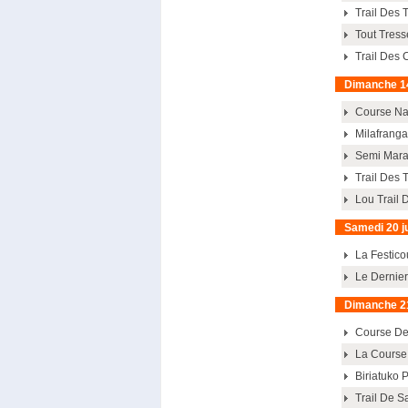
Trail Des 
Tout Tress
Trail Des 
Dimanche 14
Course Na
Milafranga
Semi Mara
Trail Des 
Lou Trail 
Samedi 20 j
La Festico
Le Dernie
Dimanche 21
Course De 
La Course
Biriatuko P
Trail De S