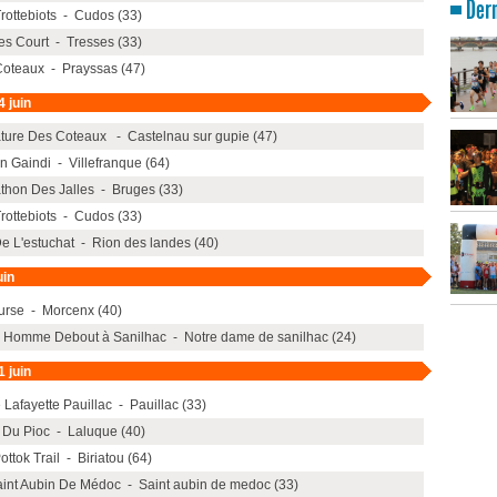
Dern
Trottebiots - Cudos (33)
es Court - Tresses (33)
Coteaux - Prayssas (47)
 juin
ture Des Coteaux - Castelnau sur gupie (47)
n Gaindi - Villefranque (64)
thon Des Jalles - Bruges (33)
Trottebiots - Cudos (33)
De L'estuchat - Rion des landes (40)
uin
urse - Morcenx (40)
r Homme Debout à Sanilhac - Notre dame de sanilhac (24)
 juin
Lafayette Pauillac - Pauillac (33)
 Du Pioc - Laluque (40)
ottok Trail - Biriatou (64)
aint Aubin De Médoc - Saint aubin de medoc (33)