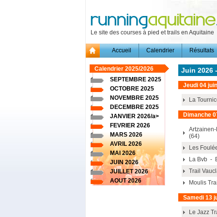
Le site des courses à pied et trails en Aquitaine
Accueil
Calendrier
Résultats
Calendrier
2025/2026
Juin 2026 
SEPTEMBRE 2025
Jeudi 04 jui
OCTOBRE 2025
NOVEMBRE 2025
La Tournic
DECEMBRE 2025
Dimanche 07
JANVIER 2026/a>
FEVRIER 2026
Artzainen-
MARS 2026
(64)
AVRIL 2026
Les Foulée
MAI 2026
La Bvb - 
JUIN 2026
Trail Vauc
JUILLET 2026
AOUT 2026
Moulis Tra
Samedi 13 j
Le Jazz Tr