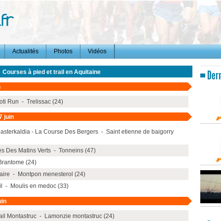
Actualités
Photos
Vidéos
-
Courses à pied et trail en Aquitaine
Dern
n
oti Run - Trelissac (24)
 juin
lasterkaldia - La Course Des Bergers - Saint etienne de baigorry
s Des Matins Verts - Tonneins (47)
Brantome (24)
laire - Montpon menesterol (24)
il - Moulis en medoc (33)
uin
ail Montastruc - Lamonzie montastruc (24)