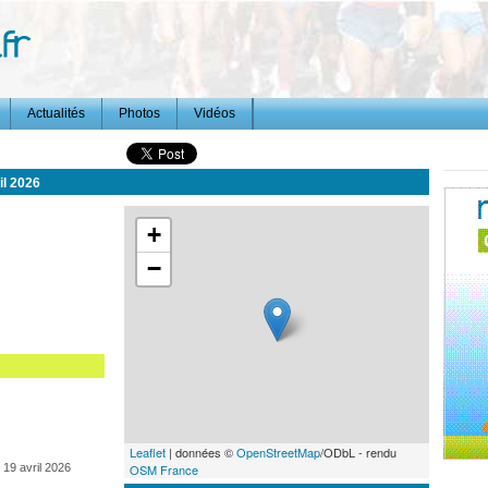
Actualités
Photos
Vidéos
il 2026
+
−
Leaflet
| données ©
OpenStreetMap
/ODbL - rendu
19 avril 2026
OSM France