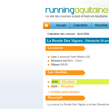
Le site des courses à pied et trails en Aquitaine
Accueil
Calendrier
Résultats
Calendrier des courses - Avril 2026
La Ronde Des Vignes
- Dimanche 19 avr
La course
Lieu :
Lamonzie Saint Martin (24)
Distance (s)
20km ; 12km
Départ
08h30
Les résultats
Résultats
2025 :
Résultats
2024 :
-> Années précedentes
Descriptif
La course La Ronde Des Vignes a eu lieu Dimanche 