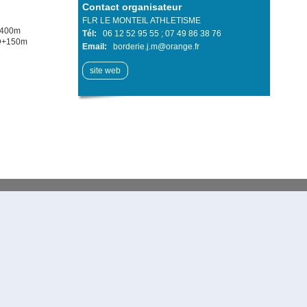
Contact organisateur
FLR LE MONTEIL ATHLETISME
D+400m
Tél:
06 12 52 95 55 ; 07 49 86 38 76
t D+150m
Email:
borderie.j.m@orange.fr
site web