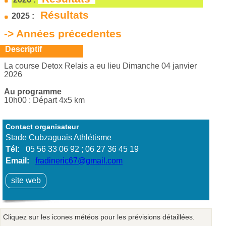
Résultats
2025 :
-> Années précedentes
Descriptif
La course Detox Relais a eu lieu Dimanche 04 janvier
2026
Au programme
10h00 : Départ 4x5 km
Contact organisateur
Stade Cubzaguais Athlétisme
Tél:
05 56 33 06 92 ; 06 27 36 45 19
Email:
fradineric67@gmail.com
site web
Cliquez sur les icones météos pour les prévisions détaillées.