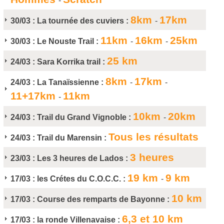
-
8km
17km
30/03 :
La tournée des cuviers :
-
11km
16km
25km
30/03 :
Le Nouste Trail :
-
-
25 km
24/03 :
Sara Korrika trail :
8km
17km
24/03 :
La Tanaïssienne :
-
-
11+17km
11km
-
10km
20km
24/03 :
Trail du Grand Vignoble :
-
Tous les résultats
24/03 :
Trail du Marensin :
3 heures
23/03 :
Les 3 heures de Lados :
19 km
9 km
17/03 :
les Crétes du C.O.C.C. :
-
10 km
17/03 :
Course des remparts de Bayonne :
6,3 et 10 km
17/03 :
la ronde Villenavaise :