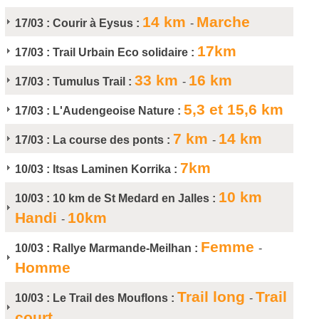
14 km
Marche
17/03 :
Courir à Eysus :
-
17km
17/03 :
Trail Urbain Eco solidaire :
33 km
16 km
17/03 :
Tumulus Trail :
-
5,3 et 15,6 km
17/03 :
L'Audengeoise Nature :
7 km
14 km
17/03 :
La course des ponts :
-
7km
10/03 :
Itsas Laminen Korrika :
10 km
10/03 :
10 km de St Medard en Jalles :
Handi
10km
-
Femme
10/03 :
Rallye Marmande-Meilhan :
-
Homme
Trail long
Trail
10/03 :
Le Trail des Mouflons :
-
court