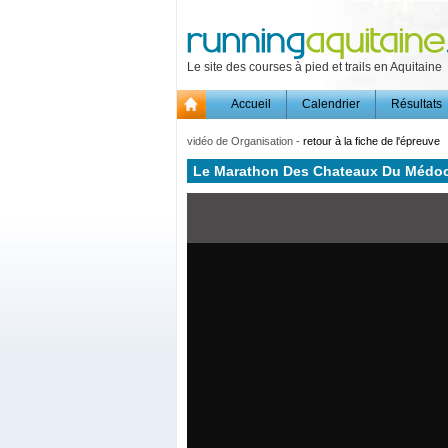
Le site des courses à pied et trails en Aquitaine
Accueil
Calendrier
Résultats
vidéo de Organisation -
retour à la fiche de l'épreuve
Le Marathon Des Chateaux Du Médoc 